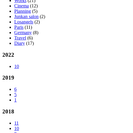
Works
(21)
Cinema
(12)
Planning
(5)
Junkan salon
(2)
Losangels
(2)
Paris
(11)
Germany
(8)
Travel
(6)
Diary
(17)
2022
10
2019
6
5
1
2018
11
10