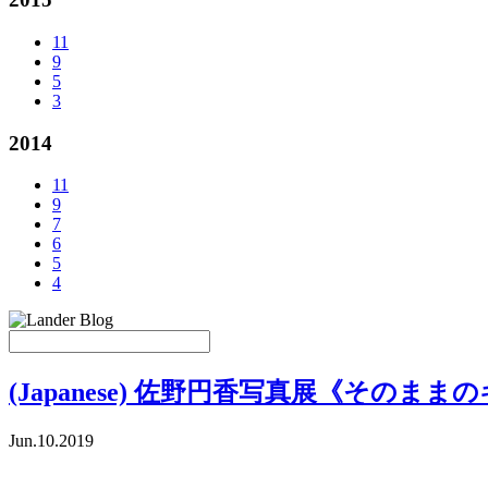
11
9
5
3
2014
11
9
7
6
5
4
(Japanese) 佐野円香写真展《そのま
Jun.10.2019