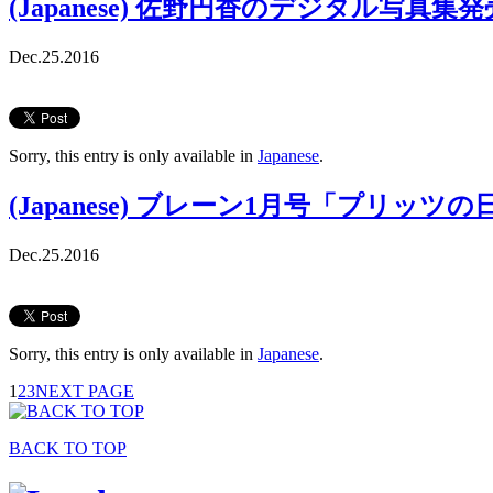
(Japanese) 佐野円香のデジタル写真集
Dec.25.2016
Sorry, this entry is only available in
Japanese
.
(Japanese) ブレーン1月号「プリッツ
Dec.25.2016
Sorry, this entry is only available in
Japanese
.
1
2
3
NEXT PAGE
BACK TO TOP