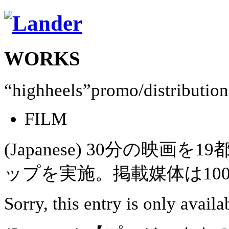
WORKS
“highheels”promo/distribution
FILM
(Japanese) 30分の映
ップを実施。掲載媒体は10
Sorry, this entry is only availa